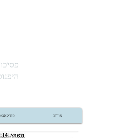
פסיכות
היפנוט
פורום
פודקאסט