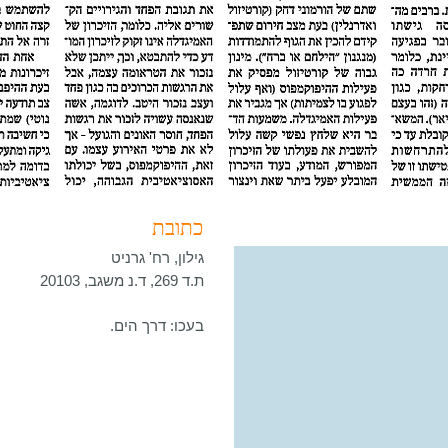
כתובת
גילון, רח' גרניט
ת.ד 269, ד.נ משגב, 20103
בעכו: דרך הים.