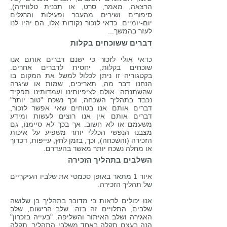
הרצאה, מאמר, סרט, או תכנית טלוויזיה),
סיפורים ושירים מהעבר ופעילות והרגלים
יום-יומיים. כדאי לזכור נקודות אלו, הם יהיו לנו
לעזר בהמשך...
דברים ששוכחים בקלות
כדאי אולי לזכור כי ישנם דברים אותם אנו
שוכחים בקלות, יחסית לדברים אחרים.
בקטגוריה זו ניתן לכלול למשל את המקום בו
הנחנו דבר מה, תאריכים, שמות או שיגרה
שהשתנתה. אולם לציפיותינו ועמדותינו תפקיד
נכבד בתהליך השכחה, וכך נשכח "טוב יותר"
דברים אותם אנו בטוחים שאי אפשר לזכור,
דברים אותם אין אנו רוצים לעשות ומידע
משעמם או לא חשוב. אך בכך לא סיימנו, גם
מצבנו הנפשי הכללי יותר משפיע על איכות
הזכירה (והשכחה), וכך, בזמן לחץ, עייפות, דכדוך
או מחלה נשכח יותר מאשר בהעדרם.
השלבים בתהליך הזכירה
איור 1 מתאר באופן סכמטי את שלביו העיקריים
של תהליך הזכירה.
אנו יכולים לראות כי מדובר בתהליך בן שלושה
שלבים, התלויים זה בזה: שלב הרישום, שלב
האגירה ושלב האיתור והשליפה. "בעייה בזכרון"
הנה בעצם תקלה באחד משלבי התהליך. תקלה