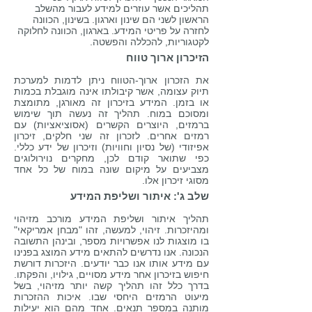
תהליכים אשר עוזרים למידע לעבור מהשלב
הראשון לשני הם שינון וארגון. בשינון, הכוונה
לחזרה על פריטי המידע. בארגון, הכוונה לחלוקה
לקטגוריות, להכללה והפשטה.
הזיכרון ארוך טווח
את הזכרון ארוך-הטווח ניתן לדמות למערכת
תיוק עצומה, אשר קיבולתו אינה מוגבלת בכמות
או בזמן. המידע בזיכרון זה מאורגן, מתומצת
ומסוכם במוח. תהליך זה נעשה תוך שימוש
ברמזים, היוצרים הקשרים (אסוציאציות) עם
רמזים אחרים. לזכרון זה שני חלקים, זיכרון
אפיזודי (של נסיון וחוויות) וזיכרון של ידע כללי.
כפי שתואר קודם לכן, מחקרים נוירולוגים
מצביעים על מיקום שונה במוח של כל אחד
מסוגי זיכרון אלו.
שלב ג': איתור ושליפת המידע
תהליך איתור ושליפת המידע מורכב מזיהוי
ומהיזכרות. זיהוי, למעשה, זהו "מבחן אמריקאי"
בו מוצגות לנו אפשרויות מספר, ובינהן התשובה
הנכונה. אנו נדרשים להתאים מידע המוצג בפנינו
עם מידע אותו אנו כבר יודעים. היזכרות דורשת
חיפוש בזיכרון אחר מידע מסויים, גילויו, והפקתו.
בדרך כלל זהו תהליך קשה יותר מזיהוי, בשל
מיעוט הרמזים היחסי שבו. איכות ההזכרות
מותנה במספר תנאים. אחד מהם הוא יעילות