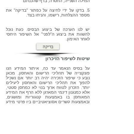
המילה השנייה, החסרה, בדף שהכנתם
5. בדקו על ידי לחיצה על כפתור "בדיקה" את
מספר ההצלחות, רישמו, והניחו בצד.
יש לנו הערכה של ביצוע הבסיס. כעת נוכל
להשוות את ביצוע ה"לפני" אל השיפור היחסי
לאחר האימון.
בדיקה
שיטות לשיפור הזיכרון
על בסיס הנאמר עד כה, איתור המידע הנו
פונקצייה של תהליכי הרישום והאחסון. מכאן
נובע כי שיפור הזכירה יהיה רב יותר אם נשכיל
להפוך את תהליכי הרישום והאחסון ליעילים
יותר. הזכרון לטווח ארוך בנוי לא כמחסן סטטי,
אלא כמנגנון דינמי המארגן ללא הרף את המידע
המאוחסן בו באמצעות קטגוריות ומושגים,
ובאמצעות קשרים אסוציאטיביים בין פרטי מידע
שונים.
ארגון החומר הנלמד בקטגוריות משמעותיות,
במהלך הלמידה ("למידה משמעותית" או
"עמוקה", להבדיל מלמידה שטחית) - דהיינו,
ארגון בטבלאות, השוואות ועבודה עם קריטריונים