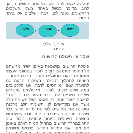
יכולה למעשה להתרחש בכל אחד מהשלבים, אך
לרוב מדובר בכשל באחד משני השלבים
הראשונים. נפנה לכן, לבחון שלבים אלו ביתר
פירוט.
איור 1: שלבי
הזכירה
שלב א': פעולת הרישום
פעולת הרישום מושפעת באופן ישיר מגישתנו
אל החומר אותו אנו רוצים לזכור. בטחוננו העצמי
ואמונתנו שאנו מסוגלים לזכור, רצוננו לזכור -
חיוניים לתהליך הזכירה. חשיבות נודעת גם
לתועלת שאנו מייחסים לדבר. אנו סלקטיבים
במה שאנו רוצים לזכור, ומתעלמים מדברים
שאינם חיוניים לנו. דבר חשוב לנו - "יזכה"
לרישום "טוב" יותר, בין השאר בשל תשומת הלב
אשר אנו מקדישים לו. תשומת הלב מרכזת
ומכוונת את החושים לקליטת מידע חדש. ככל
שנערב בזכירה חושים רבים יותר, וככל שנשתמש
בחושים היעילים ביותר עבורינו, נזכור טוב
יותר.במהלך הרישום מתחיל המוח לארגן באופן
אוטומוטי את המידע החדש. פרטים ורשמים
מסויימים מובלטים ומשמשים מעין "סימניות"