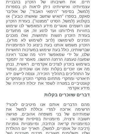
חיים. את חשיבותו של הזכרון בהבניית
עצמיותינו ואישיותינו ניתן לראות הן בספרות
(למשל, בסיפור "הימאי האבוד", של אוליבר
סאקס, בספרו "האיש שחשב שאשתו כובע") או
בקולנוע (למשל, הסרט "ממנטו"). בעזרת הזכרון
אנו רושמים ואוגרים מידע המאפשר לנו שימוש
בחוויות מילדותנו ועד לרגע זה, אנו מתעדים
בעזרת הזכרון רגשות ותחושות, ואלו מוכנים
וזמינים לשימושנו (לרוב לשימוש לא מודע).
הזכרון משמש אותנו בעת ביצוע כל המיומנויות
שברשותינו, כולל בעת שימוש במערכות החושיות
שלנו, על ידי שמאפשר זיהוי מה שכבר ראינו/
שמענו/ טעמנו/ הרחנו/ הרגשנו. מאמר זה יתמקד
בשימוש בזכרון לצרכים אקדמיים. ראשית, נבחן
מה אנו זוכרים בקלות ומה אנו שוכחים, נעמוד
על התהליכים בתהליך הזכירה, וננסה ליישם ידע
תיאורטי ומחקרי מתחום מחקרי הזכרון ומחקרים
קוגנטיביים במטרה לשפר את יכולת הזכירה של
מידע אקדמי.
דברים שזוכרים בקלות
מהם הדברים אותם אנו מיטיבים לזכור?
הרשימה ארוכה למדי וכוללת למשל את
שמותיהם של בני משפחה אהובים, פגישה
חשובה ורצויה, מיומנויות בסיסיות שרכשנו -
כמיומנויות קריאה וכתיבה, ומיומנויות גופניות
(רכיבה על אופניים, למשל). תאריך יום ההולדת
שלנו, תשלומים חשובים, תכנים מענינים (של