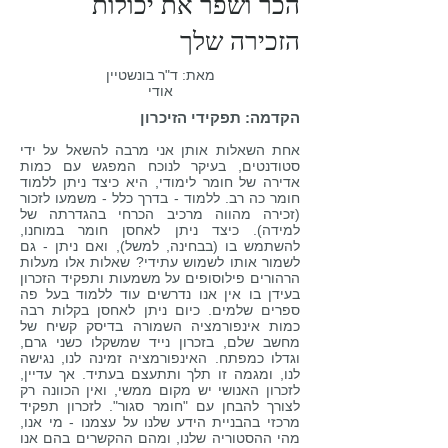
הכר ושפר את יכולות
הזכירה שלך
מאת: ד"ר בונשטיין
אודי
הקדמה: תפקידי הזיכרון
אחת השאלות אותן אני מרבה להשאל על ידי
סטודנטים, בעיקר לנוכח המפגש עם כמות
אדירה של חומר לימודי, היא כיצד ניתן ללמוד
חומר כה רב. ללמוד - בדרך כלל - משמעו לזכור
(זכירה מהווה מרכיב הכרחי בהגדרתה של
למידה). כיצד ניתן לאחסן חומר במוחנו,
להשתמש בו (בבחינה, למשל), ואם ניתן - גם
לשמור אותו לשמוש עתידי? שאלות אלו מעלות
הרהורים פילוסופים על משמעות ותפקיד הזכרון
בעידן בו אין אנו נדרשים עוד ללמוד בעל פה
ספרים שלמים. כיום ניתן לאחסן בקלות רבה
כמות אינפורמציה השמורה בדיסק קשיח של
מחשב שלם, בזכרון נייד שמשקלו כשני גרם,
וגדלו כמפתח. האינפורמציה זמינה לנו, נגישה
לנו, ומגמה זו תלך ותתעצם בעתיד. אך עדיין,
לזכרון האנושי יש מקום ממשי, ואין הכוונה רק
לצורך להבחן עם "חומר סגור". לזכרון תפקיד
מרכזי בהבניית הידע שלנו על עצמנו - מי אנו,
מהי ההסטוריה שלנו, ומהם ההקשרים בהם אנו