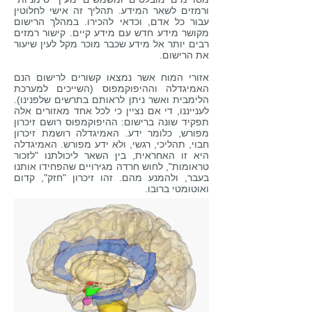
ורמזים לשאר המידע. תהליך זה אישי לחלוטין
עבור כל אדם, וכדאי להכירו. במהלך הרישום
מקושר מידע חדש עם מידע קיים. קישור רמזים
רבים יותר אל מידע שכבר מוכר מקל לעין שיעור
את הרישום.
אזורי המוח אשר נמצאו קשורים לרישום הנם
האמיגדלה וההיפוקמפוס (השייכים למערכת
הלימבית ואשר ניתן לראותם בתרשים שלפנינו).
לענייננו, די אם נציין כי לכל אחד מאזורים אלה
תפקיד שונה ברישום: ההיפוקמפוס רושם זיכרון
מפורש, כלומר ידע. האמיגדלה רושמת זיכרון
חבוי, תהליכי, רגשי, ולא ידע מפורש. האמיגדלה
היא זו האחראית, בין השאר ליכולתנו "לזכור
טראומות", לחוש חרדה מגירויים שהפחידו אותנו
בעבר, ולהמנע מהם. זהו זיכרון "חזק", קדום
ואוטומטי ברובו.