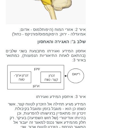
איור 2: אזורי המוח (היפותלמוס - אדום;
אמיגדלה - ירוק; היפוקמפוס/פורניקס - כחול)
שלב ב': האגירה והאחסון
אחסון המידע ואגירתו מתבצעת בשני שלבים
(בהתאם לאחת התיאוריות הנפוצות), כמתואר
באיור 3:
איור 3: איחסון המידע ואגירתו
המידע מגיע תחילה אל הזכרון לטווח קצר, אשר
כשמו כן הוא - מוגבל בזמן ומוגבל בקיבולת.
זיכרון זה מתאפיין ברגישותו להפרעות, וכן
בהיותו אודיטורי (של חוש השמיעה) בעיקר. רק
חלק מהמידע אשר נכנס למאגר זה יעבור אל
המאגר הנכסף - הזכרון לטווח ארוך. שני