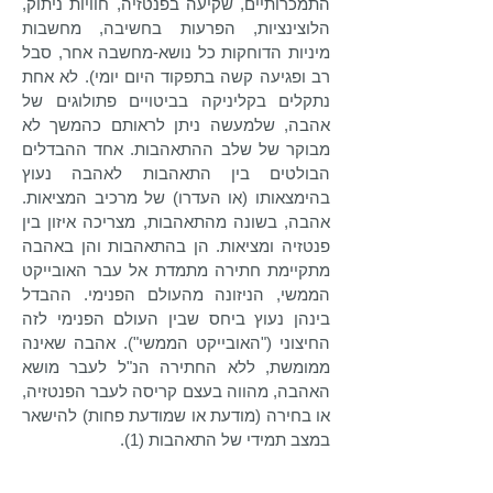
התמכרותיים, שקיעה בפנטזיה, חוויות ניתוק,
הלוצינציות, הפרעות בחשיבה, מחשבות
מיניות הדוחקות כל נושא-מחשבה אחר, סבל
רב ופגיעה קשה בתפקוד היום יומי). לא אחת
נתקלים בקליניקה בביטויים פתולוגים של
אהבה, שלמעשה ניתן לראותם כהמשך לא
מבוקר של שלב ההתאהבות. אחד ההבדלים
הבולטים בין התאהבות לאהבה נעוץ
בהימצאותו (או העדרו) של מרכיב המציאות.
אהבה, בשונה מהתאהבות, מצריכה איזון בין
פנטזיה ומציאות. הן בהתאהבות והן באהבה
מתקיימת חתירה מתמדת אל עבר האובייקט
הממשי, הניזונה מהעולם הפנימי. ההבדל
בינהן נעוץ ביחס שבין העולם הפנימי לזה
החיצוני ("האובייקט הממשי"). אהבה שאינה
ממומשת, ללא החתירה הנ"ל לעבר מושא
האהבה, מהווה בעצם קריסה לעבר הפנטזיה,
או בחירה (מודעת או שמודעת פחות) להישאר
במצב תמידי של התאהבות (1).