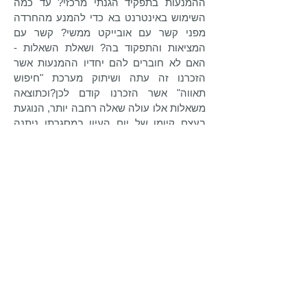
ההמנעות בתפקיד הגנתי מרכזי? עד כמה
השימוש באינטרנט בא כדי להמנע מהחרדה
מפני קשר עם אובייקט ממשי? קשר עם
המציאות והתפקוד בה? ושאלת השאלות -
האם לא חוברים להם יחדיו ההמנעות אשר
הזכרנו זה עתה ושיתוק מערכת "חיפוש
תאווה" אשר הזכרנו קודם לכן?וכתוצאה
משאלות אלו עולה שאלה רחבה יותר, הנוגעת
בעצם קיומו של יום העיון במסגרתו ניתנה
ההרצאה עליה מבוסס מאמר זה: האם יש לנו
תפקיד כפסיכולוגים ברשת?
מהו?
אהבה מעוורת את העיניים מראות
חסרונות...
(משה בן עזרא, "שירת ישראל")
האהבה לחסרונות תמיד עיוורת,
תמיד לשמחה נוטה