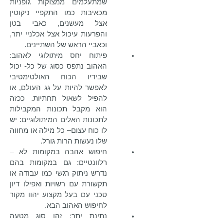
שמתעלמים ממצוקות גופניות
מכאיבות כמו התקפיי ניקוטין
אצל מעשנים, כאבי בטן
והפרעות עיכול אצל אכלניי יתר,
וכאביי הראש של השתיינים.
פיתוח יחס מיתולוגי לאהוב:
האהוב נתפס כסוג של כל- יכול
שבידיו הכוח האולטימטיבי
לאפשר להיות על גג העולם, או
להפיל לשאול תחתיות. ככזה
הוא מקבל תכונות המקבילות
לתכונות האלים המיתולוגיים: יש
לו כוח עצום– כל מילה או מחווה
שלו נעשות הרות גורל.
חיפוש אהבה במקומות לא –
רלוונטיים: גם במקומות בהם
נדרש ניתוק רגשי כמו עבודה או
תקשורת עם רשויות ואפילו דיון
טכני עם בעל מקצוע יהוו מקור
לחיפוש האהוב הבא.
נתינת יתר: זהו סוג מטעה