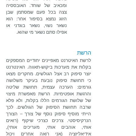
ומכאיב של שוחד. האובססיה
צצה בכל פעם שמסתמן שבן
הזוג נמצא בסיפור אחר: הוא
נשאר נשוי, נשאר בוגדני או
אפילו סתם נשאר מי שהוא.
הרשת
לרשת האיטרנט מאפיינים יחודיים המספקים
בקלות את מערכות ביקוש-תאווה. האינטרנט
יוצר סיפוק רב אצל הגולשים. מחקרים מצאו
כי תחושת סיפוק נובעת בעיקר משלושה
גורמים: הערכה עצמית, תחושת שליטה
והרגשת אופטימיות. הרשת מאפשרת מיצוי
של שלושת הגורמים הללו בקלות, ולא פלא
שרבה תחושת הסיפוק של הגולשים. לכך
הייתי מוסיף סיפוק נוסף של צורך – הצורך
הנרקיסיסטי. צרכים כצרכי שיקוף (רואים
אותי, אוהבים אותי, מעריכים אותי),
אידיאליזציה (אני רואה אחרים ויכול