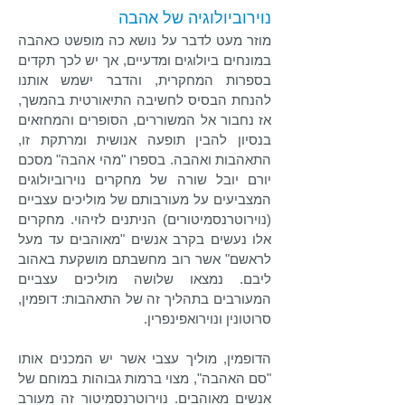
נוירוביולוגיה של אהבה
מוזר מעט לדבר על נושא כה מופשט כאהבה
במונחים ביולוגים ומדעיים, אך יש לכך תקדים
בספרות המחקרית, והדבר ישמש אותנו
להנחת הבסיס לחשיבה התיאורטית בהמשך,
אז נחבור אל המשוררים, הסופרים והמחזאים
בנסיון להבין תופעה אנושית ומרתקת זו,
התאהבות ואהבה. בספרו "מהי אהבה" מסכם
יורם יובל שורה של מחקרים נוירוביולוגים
המצביעים על מעורבותם של מוליכים עצביים
(נוירוטרנסמיטורים) הניתנים לזיהוי. מחקרים
אלו נעשים בקרב אנשים "מאוהבים עד מעל
לראשם" אשר רוב מחשבתם מושקעת באהוב
ליבם. נמצאו שלושה מוליכים עצביים
המעורבים בתהליך זה של התאהבות: דופמין,
סרוטונין ונוירואפינפרין.
הדופמין, מוליך עצבי אשר יש המכנים אותו
"סם האהבה", מצוי ברמות גבוהות במוחם של
אנשים מאוהבים. נוירוטרנסמיטור זה מעורב