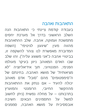
התאהבות ואהבה
בעבודה קודמת ציינתי כי התאהבות הנה
השלב הראשוני בדרך אל מערכת יחסים
מתמשכת ועמוקה, אהבה. שלב ההתאהבות
מהווה מעין "שיגעון לגיטימי" (השפה
המדוברת מאפשרת לנו צוהר להשקפה זו,
בביטויי אהבה כ"אני משוגע עליה"). זהו שלב
שבו האדם המאוהב ניזון בעיקר מעולמו
הפנימי, הפנטזיוני, תוך אידיאליזציה "לא
מציאותית" של מושא האהבה. בחינתם של
ה"סימפטומים" מהם "סובל" אדם מאוהב
יכולה להעיד – אם ננתק את ההתאהבות
מההקשר החיובי, הרומנטי והמוערץ
בתרבותנו – על מחלה נפשית (ניתן לחשוב
למשל על התסמינים הבאים: חשיבה
אובססיבית על מושא האהבה, סממנים