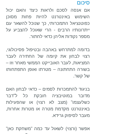
סיכום
אם אנסה לסכם ולראות כיצד והאם יכול
השימוש באינטרנט להיות פחות מסוכן
כפוטנציאל התמכרותי, כך שנוכל להשאר עם
ייתרונותיו הרבים - הרי שאוכל להצביע על
מספר נקודות אליהן כדאי לחתור.
בדומה למתרחש באהבה ובטיפול פסיכולוגי,
רצוי לבחון את קיומה של החתירה לעבר
המציאות, לעבר האובייקט הממשי מאחר וזו –
בשורה התחתונה – מטרתו ואופן התפתחותו
של קשר.
בניגוד להתמכרות לסמים – כדאי לבחון האם
מדובר במוטיבציה חובקת כל ל"דבר
כשלעצמו" (מצב לא רצוי) או שהפעילות
באינטרנט מקדמת מטרה או מטרות אחרות,
מעבר לסיפוק גרידא.
אפשר (ורצוי) לשאול עד כמה "משחקת כאן"