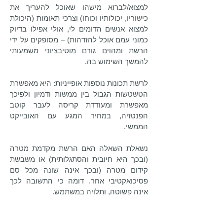
למצוא/לברוא מישהו שאוכל להעריך את
כישוריו, יכולותיו וכוחו) וצרכי תאומות (היכולת
למצוא אנשים הדומים לי, אולי אפילו בדיוק
כמוני עמם אוכל להזדהות) – מסופקים על ידי
הרשת ומהוים גורם מוטיבציוני משמעותי
להמשך השימוש בה.
לרשת תכונות נוספות אופייניות: היא מאפשרת
הטשטשות הגבול בין ממשות ודמיון ולפיכך
מאפשרת ומעודדת קריסה לעבר קוטב
הפנטזיה, במחיר המגע עם האובייקט
הממשי.
נשאלת השאלה האם הרשת מקדמת מטרה
(ובכך היא חיובית והסתגלותית) או משבשת
קידום מטרה (ובכך אינה שונה מכל סם
פסיכואקטיבי אחר. דומה כי התשובה לכך
אינה פשוטה, ותלויה במשתמש.